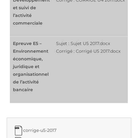
Développement
Corrigé : CORRIGE U4 2017.docx
et suivi de
l’activité
commerciale
Epreuve E5 –
Sujet : Sujet U5 2017.docx
Environnement
Corrigé : Corrigé U5 2017.docx
économique,
juridique et
organisationnel
de l’activité
bancaire
corrige-u5-2017