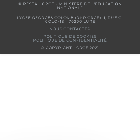
© RÉSEAU CRCF - MINISTÈRE DE L'ÉDUCATION
NATIONALE
LYCÉE GEORGES COLOMB (RNR CRCF). 1, RUE G.
COLOMB - 70200 LURE
NOUS CONTACTER
POLITIQUE DE COOKIES
POLITIQUE DE CONFIDENTIALITÉ
© COPYRIGHT - CRCF 2021