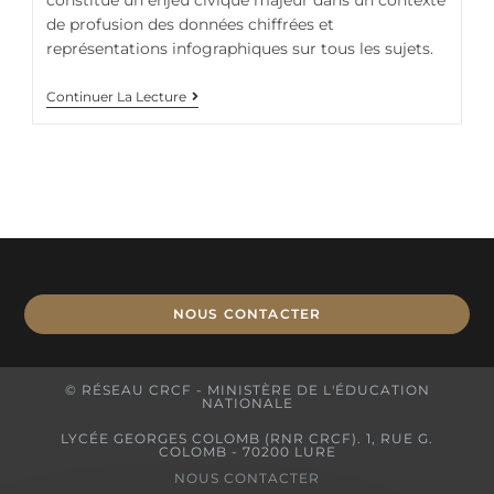
de profusion des données chiffrées et
représentations infographiques sur tous les sujets.
Continuer La Lecture
NOUS CONTACTER
© RÉSEAU CRCF - MINISTÈRE DE L'ÉDUCATION
NATIONALE
LYCÉE GEORGES COLOMB (RNR CRCF). 1, RUE G.
COLOMB - 70200 LURE
NOUS CONTACTER